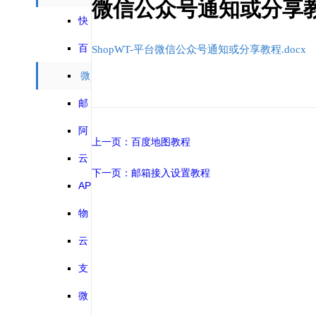
微信公众号通知或分享
三方对接
快
递鸟物流教
百
ShopWT-平台微信公众号通知或分享教程.docx
程
度地图教程
微
信公众号通
邮
箱接入设置
知或分享教
阿
上一页：百度地图教程
教程
里云通短信
程
云
下一页：邮箱接入设置教程
教程
短信网配置
APP
教程
封装打包教
物
程
流快递接口
云
对接教程
片短信教程
支
付宝支付教
微