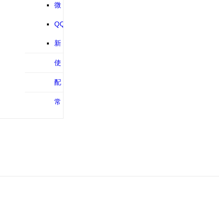
程
信登录教程
微
信支付教程
QQ
互联登录教
新
程
浪微博登录
使
教程
用手册
配
置文档
常
见问题