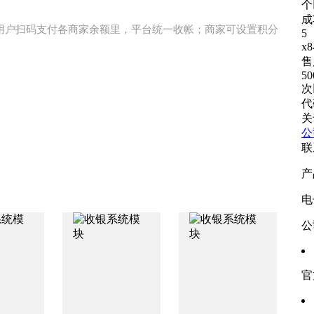
个
成
用户扫码支付各商家余额里，平台统一收帐；商家可设置积分
5
x
售
50
次
代
关
公
联
产
电
公
官