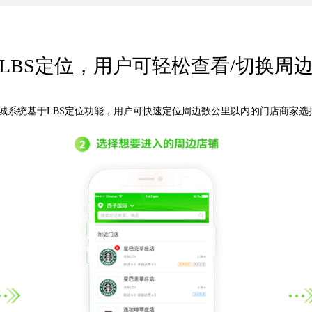
门店管理app端，方便门店商家管理
充分考虑在运营过程中不同角色的使用
负责平台运营、操控所有终端数据、
管理系统，方便您进行管理和运营
团购/促销活动
门店管理
入驻商审核
在线咨询
LBS定位，用户可轻松查看/切换周
商品管理
商品编辑上架
会员管理
拼团
添加门店
家商城系统基于LBS定位功能，用户可快速定位周边数公里以内的门店商家选
门店配送
店铺管理
更多功能
订单管理
门店核销
运营管理
会员管理
门店手机收银
供应商管理
资金明细
门店收银台
商家结算
店铺管理
门店结算
订单管理
物流管理
门店订单
文章管理
促销管理