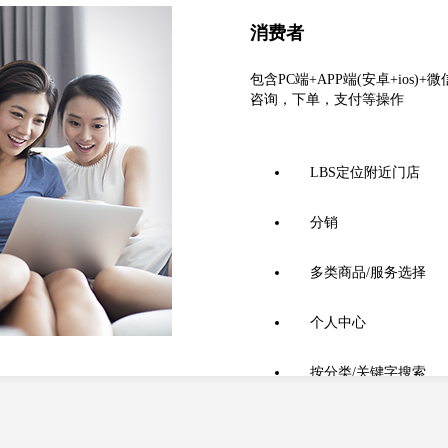
消费者
包含PC端+APP端(安卓+ios
咨询，下单，支付等操作
LBS定位附近门店
分销
多类商品/服务选择
个人中心
按分类/关键字搜索
门店
线上商家
平台运营
积分